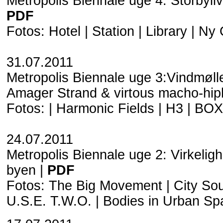
Metropolis Biennale uge 4: Storbyli
PDF
Fotos:
Hotel
|
Station
|
Library
|
Ny 
31.07.2011
Metropolis Biennale uge 3:Vindmøll
Amager Strand & virtous macho-hip
Fotos: |
Harmonic Fields
|
H3
|
BOX
24.07.2011
Metropolis Biennale uge 2: Virkelig
byen |
PDF
Fotos:
The Big Movement
|
City So
U.S.E. T.W.O.
|
Bodies in Urban Sp