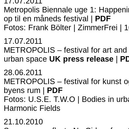
17.07.2011
Metropolis Biennale uge 1: Happen
op til en måneds festival |
PDF
Fotos:
Frank Bölter
|
ZimmerFrei
|
1
17.07.2011
METROPOLIS – festival for art and
urban space
UK press release
|
P
28.06.2011
METROPOLIS – festival for kunst o
byens rum |
PDF
Fotos:
U.S.E. T.W.O
|
Bodies in ur
Harmonic Fields
21.10.2010