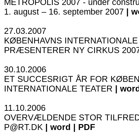
METROPOLIS 2007 - under constru
1. august – 16. september 2007
|
w
27.03.2007
KØBENHAVNS INTERNATIONALE
PRÆSENTERER NY CIRKUS 2007
30.10.2006
ET SUCCESRIGT ÅR FOR KØBE
INTERNATIONALE TEATER
|
wor
11.10.2006
OVERVÆLDENDE STOR TILFRE
P@RT.DK
|
word
|
PDF