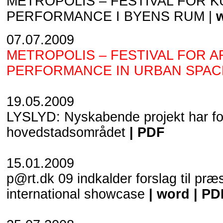
METROPOLIS
– FESTIVAL FOR 
PERFORMANCE I BYENS RUM |
07.07.2009
METROPOLIS
– FESTIVAL FOR A
PERFORMANCE IN URBAN SPAC
19.05.2009
LYSLYD: Nyskabende projekt har fo
hovedstadsområdet
|
PDF
15.01.2009
p@rt.dk 09 indkalder forslag til præ
international showcase
|
word
|
PD