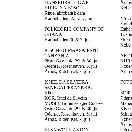
DANSEURS LOGWE
Århus,
BURKINA FASO
Københ
Rituel akrobatisk dans
Kanonhallen, 22.-25. juni
NY A
5 mod
FOLKLORIC COMPANY OF
Esthe
GHANA
Tokou
Kanonhallen, 6. & 7. juli
Ekefr
Københ
KISONGO-MAASAIERNE
TANZANIA
ART 
Østre Gasværk, 29. & 30. juni
KURA
Odense, Rosenhaven, 6. juli
Københ
Århus, Ridehuset, 7. juli
Arr. 
ISNEL DA SILVEIRA
FOT
SENEGAL/FRANKRIG
Rituel
SORT
KOR. Isnel da Silveira
7 dans
MUSIK Trommeslager Cocosel
Maria
Østre Gasværk, 29. & 30. juni
Kisse
Odense, Rosenhaven, 6. juli
Schytt
Århus, Ridehuset, 7. juli
Køben
Århus,
ELSA WOLLIASTON
Odense