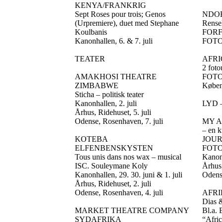
KENYA/FRANKRIG
Sept Roses pour trois; Genos
NDO
(Urpremiere), duet med Stephane
Rense
Koulbanis
FORF
Kanonhallen, 6. & 7. juli
FOTO 
TEATER
AFRI
2 foto
AMAKHOSI THEATRE
FOTOG
ZIMBABWE
Københ
Sticha – politisk teater
Kanonhallen, 2. juli
LYD 
Århus, Ridehuset, 5. juli
Odense, Rosenhaven, 7. juli
MY A
– en k
KOTEBA
JOUR
ELFENBENSKYSTEN
FOTO
Tous unis dans nos wax – musical
Kanonh
ISC. Souleymane Koly
Århus,
Kanonhallen, 29. 30. juni & 1. juli
Odense
Århus, Ridehuset, 2. juli
Odense, Rosenhaven, 4. juli
AFRI
Dias &
MARKET THEATRE COMPANY
Bl.a.
SYDAFRIKA
“Afri