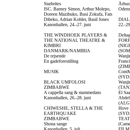
Starbrites
Århus,
ISC. Barney Simon, Arthur Molepo,
Odense
Doreen Mazibuko, Busi Zokufa, Fats
Dibeko, Adrian Kohler, Basil Jones
DIA
Kanonhallen, 24.-27. juni
22.-29
THE WINDHOEK PLAYERS &
Deltag
THE NATIONAL THEATRE &
FOR
KIMBRI
(NIGE
DANMARK/NAMIBIA
(SOM
De rejsende
Wanji
En gadeforestilling
Franc
(ZIM
MUSIK
ContM
(SYD
BLACK UMFOLOSI
Wanji
ZIMBABWE
(TAN
A cappella sang & stammedans
El Sa
Kanonhallen, 26.-28. juni
Abdel
(ALGE
CHIWESHE, STELLA & THE
Hove
EARTHQUAKE
(SYD
ZIMBABWE
TEA
Shona sange
(Came
Kanonhallen, 5. juli
FIL