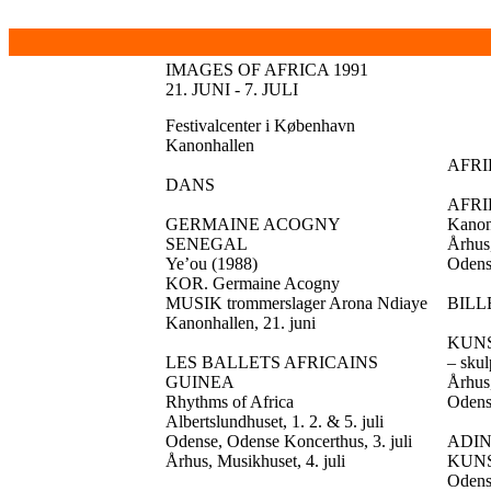
IMAGES OF AFRICA 1991
21. JUNI - 7. JULI
Festivalcenter i København
Kanonhallen
AFRI
DANS
AFRI
GERMAINE ACOGNY
Kanon
SENEGAL
Århus,
Ye’ou (1988)
Odense
KOR. Germaine Acogny
MUSIK trommerslager Arona Ndiaye
BIL
Kanonhallen, 21. juni
KUNS
LES BALLETS AFRICAINS
– skul
GUINEA
Århus,
Rhythms of Africa
Odense
Albertslundhuset, 1. 2. & 5. juli
Odense, Odense Koncerthus, 3. juli
ADIN
Århus, Musikhuset, 4. juli
KUN
Odense