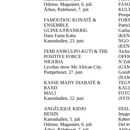
Odense, Magasinet, 6. juli
FASO
Århus, Ridehuset, 7. juli
KUL
Pros
FAMOUDOU KONATÉ &
FOR
ENSEMBLE
Patri
GUINEA/FRANKRIG
Garba
Dans Fanta Kaba
(KEN
Kanonhallen, 23. juni
NGO
(KEN
FEMI ANIKULPO-KUTI & THE
Aich
POSITIVE FORCE
OFFI
NIGERIA
N’Ze
Lys/dias show My African City
(GAMB
Pumpehuset, 27. juni
Goodw
(NAM
KASSE MADY DIABATÉ &
TEG
BAND
KAL
MALI
FOT
Kanonhallen, 22. juni
(SYDA
ANGÉLIQUE KIDJO
DIA
BENIN
Images
Kanonhallen, 5. juli
Købe
Odense, Magasinet, 6. juli
Det le
Århus, Ridehuset, 7. juli
Afrika