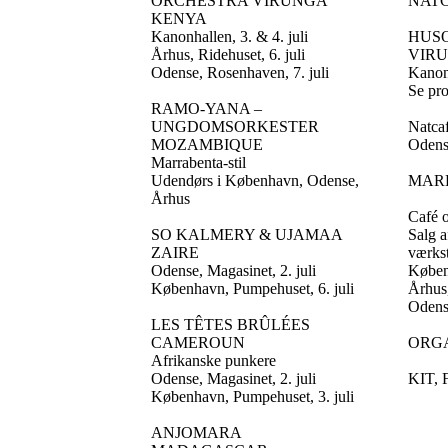
ORCHESTRA VIRUNGA
NAT
KENYA
Kanonhallen, 3. & 4. juli
HUSO
Århus, Ridehuset, 6. juli
VIR
Odense, Rosenhaven, 7. juli
Kanonh
Se pro
RAMO-YANA –
UNGDOMSORKESTER
Natcaf
MOZAMBIQUE
Odense
Marrabenta-stil
Udendørs i København, Odense,
MAR
Århus
Café 
SO KALMERY & UJAMAA
Salg 
ZAIRE
værks
Odense, Magasinet, 2. juli
Københ
København, Pumpehuset, 6. juli
Århus,
Odens
LES TÊTES BRÛLÉES
CAMEROUN
ORG
Afrikanske punkere
Odense, Magasinet, 2. juli
KIT, 
København, Pumpehuset, 3. juli
ANJOMARA