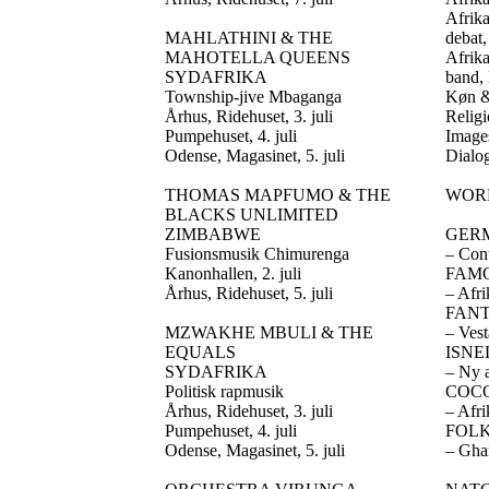
Afrika
MAHLATHINI & THE
debat
MAHOTELLA QUEENS
Afrik
SYDAFRIKA
band
,
Township-jive Mbaganga
Køn &
Århus, Ridehuset, 3. juli
Religi
Pumpehuset, 4. juli
Images
Odense, Magasinet, 5. juli
Dialog
THOMAS MAPFUMO & THE
WOR
BLACKS UNLIMITED
ZIMBABWE
GER
Fusionsmusik Chimurenga
– Con
Kanonhallen, 2. juli
FAM
Århus, Ridehuset, 5. juli
– Afr
FAN
MZWAKHE MBULI & THE
– Ves
EQUALS
ISNE
SYDAFRIKA
– Ny 
Politisk rapmusik
COCO
Århus, Ridehuset, 3. juli
– Afri
Pumpehuset, 4. juli
FOL
Odense, Magasinet, 5. juli
– Gha